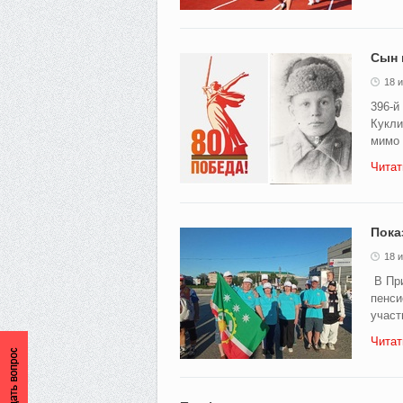
Сын 
18 
396-й
Кукли
мимо 
Читат
Пока
18 
В При
пенси
участ
Читат