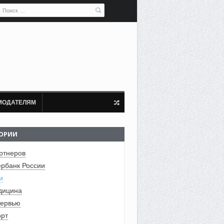
МОДАТЕЛЯМ
ГОРИИ
ртнеров
рбанк России
и
дицина
ервью
рт