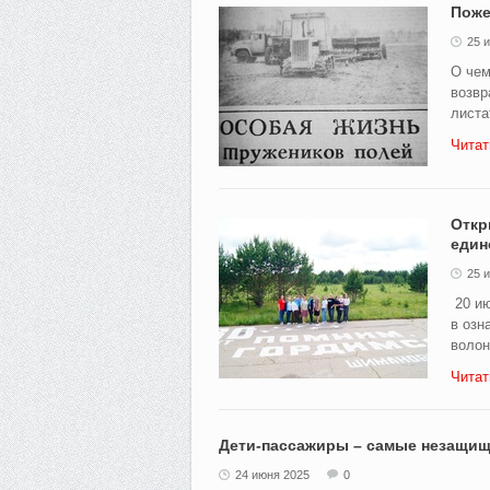
Поже
25 
О чем
возвр
листа
Читат
Откр
един
25 
20 ию
в озн
волон
Читат
Дети-пассажиры – самые незащищ
24 июня 2025
0