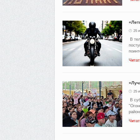
«Лет
25 
В тел
посту
поинт
Читат
«Луч
25 
В суб
"Огон
район
Читат