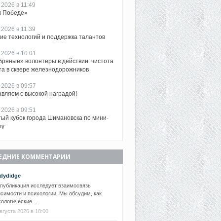
 2026 в 11:49
к Победе»
 2026 в 11:39
ие технологий и поддержка талантов
 2026 в 10:01
ряные» волонтеры в действии: чистота
та в сквере железнодорожников
 2026 в 09:57
вляем с высокой наградой!
 2026 в 09:51
ый кубок города Шимановска по мини-
лу
ЕДНИЕ КОММЕНТАРИИ
dydidge
 публикация исследует взаимосвязь
симости и психологии. Мы обсудим, как
ологические...
вгуста 2026 в 18:00