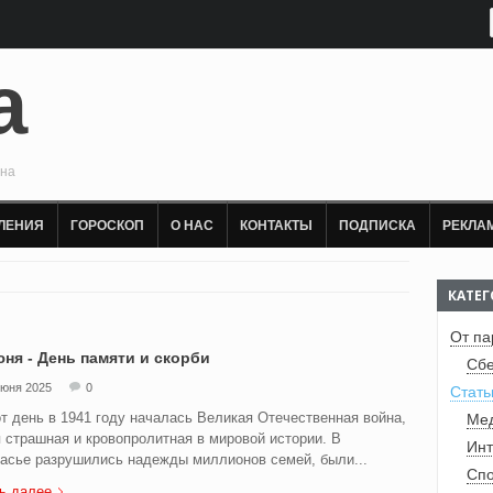
а
она
ЛЕНИЯ
ГОРОСКОП
О НАС
КОНТАКТЫ
ПОДПИСКА
РЕКЛА
КАТЕ
От па
юня - День памяти и скорби
Сбе
июня 2025
0
Стать
т день в 1941 году началась Великая Отечественная война,
Ме
 страшная и кровопролитная в мировой истории. В
Инт
асье разрушились надежды миллионов семей, были...
Спо
ь далее