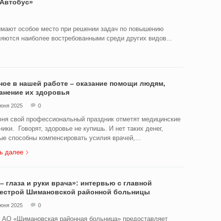
«Автобус»
имают особое место при решении задач по повышению
яются наиболее востребованными среди других видов...
ное в нашей работе – оказание помощи людям,
анение их здоровья
июня 2025
0
ня свой профессиональный праздник отметят медицинские
ники. Говорят, здоровье не купишь. И нет таких денег,
ые способны компенсировать усилия врачей,...
ь далее
– глаза и руки врача»: интервью с главной
естрой Шимановской районной больницы
июня 2025
0
АО «Шимановская районная больница» предоставляет