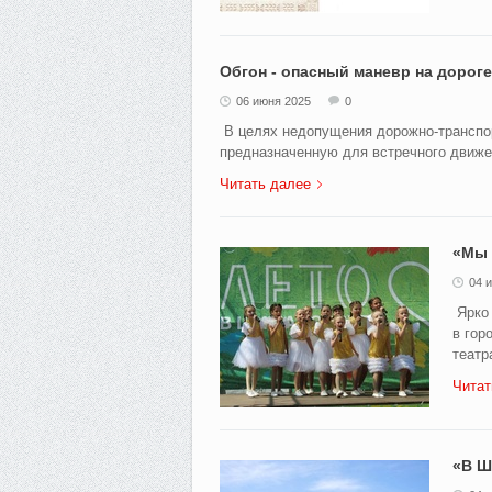
Обгон - опасный маневр на дороге
06 июня 2025
0
В целях недопущения дорожно-транспор
предназначенную для встречного движени
Читать далее
«Мы 
04 
Ярко 
в гор
театр
Читат
«В Ш