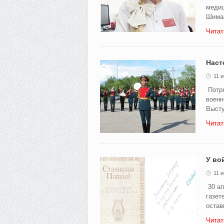
медиц
Шиман
Читат
Наст
11 
Потря
военн
Высту
Читат
У во
11 
30 ап
газет
остав
Читат