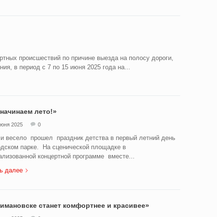
тных происшествий по причине выезда на полосу дороги,
я, в период с 7 по 15 июня 2025 года на...
начинаем лето!»
июня 2025
0
и весело прошел праздник детства в первый летний день
одском парке. На сценической площадке в
ализованной концертной программе вместе...
ь далее
имановске станет комфортнее и красивее»