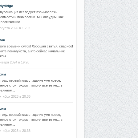
dydidge
 публикация исследует взаимосвязь
симости и психологии. Мы обсудим, как
ологические...
вгуста 2026 в 15:53
лан
ого времени суток! Хорошая статья, спасибо!
ите пожалуйста, а кто сейчас начальник
бы...
нваря 2024 в 19:26
сим
 году. первый класс. здание уже новое,
нное стоит рядом. тополя все те же... в
вянном...
ктября 2023 в 20:36
сим
 году. первый класс. здание уже новое,
нное стоит рядом. тополя все те же... в
вянном...
ктября 2023 в 20:36