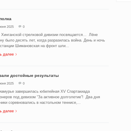
полка
июня 2025
0
 Хинганской стрелковой дивизии посвящается… Лёне
ну было десять лет, когда разразилась война. День и ночь
станции Шимановская на фронт шли...
ь далее
зали достойные результаты
июня 2025
0
амурье завершилась юбилейная XV Спартакиада
онеров под девизом “За активное долголетие”! Два дня
ники соревновались в настольном теннисе,...
ь далее