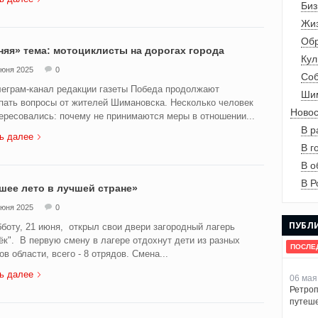
Биз
Жиз
Обр
няя» тема: мотоциклисты на дорогах города
Кул
июня 2025
0
Со
еграм-канал редакции газеты Победа продолжают
Шим
пать вопросы от жителей Шимановска. Несколько человек
Новос
ересовались: почему не принимаются меры в отношении...
В р
ь далее
В г
В о
В Р
шее лето в лучшей стране»
июня 2025
0
ПУБЛ
боту, 21 июня, открыл свои двери загородный лагерь
ёк". В первую смену в лагере отдохнут дети из разных
ПОСЛЕ
ов области, всего - 8 отрядов. Смена...
ь далее
06 мая
Ретроп
путеше