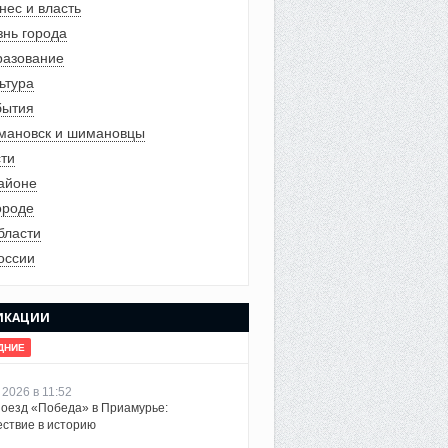
нес и власть
нь города
азование
ьтура
бытия
ановск и шимановцы
ти
айоне
ороде
бласти
оссии
ИКАЦИИ
ДНИЕ
 2026 в 11:52
оезд «Победа» в Приамурье:
ствие в историю