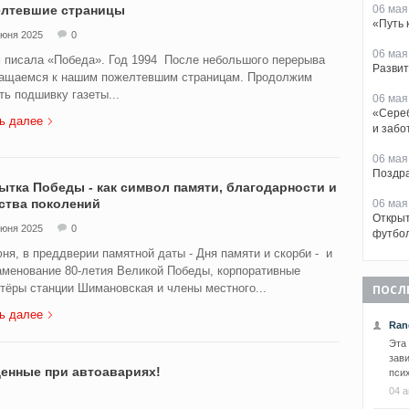
лтевшие страницы
06 мая
«Путь 
июня 2025
0
06 мая
 писала «Победа». Год 1994 После небольшого перерыва
Развит
ащаемся к нашим пожелтевшим страницам. Продолжим
ть подшивку газеты...
06 мая
«Сереб
ь далее
и забо
06 мая
Поздра
ытка Победы - как символ памяти, благодарности и
ства поколений
06 мая
Открыт
июня 2025
0
футбо
ня, в преддверии памятной даты - Дня памяти и скорби - и
аменование 80-летия Великой Победы, корпоративные
тёры станции Шимановская и члены местного...
ПОСЛ
ь далее
Ran
Эта
зави
енные при автоавариях!
псих
04 а