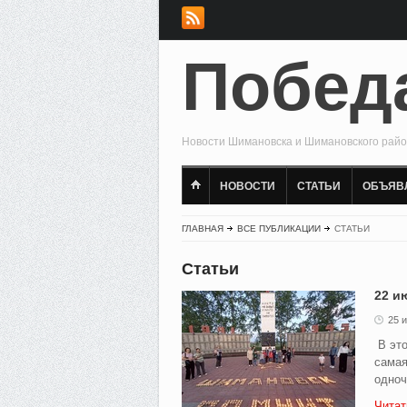
Побед
Новости Шимановска и Шимановского рай
НОВОСТИ
СТАТЬИ
ОБЪЯВ
ГЛАВНАЯ
ВСЕ ПУБЛИКАЦИИ
СТАТЬИ
Статьи
22 и
25 
В это
самая
одноч
Читат