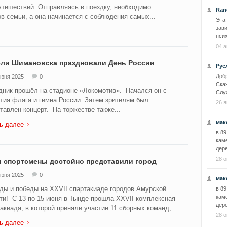
утешествий. Отправляясь в поездку, необходимо
Ran
в семьи, а она начинается с соблюдения самых...
Эта
зави
псих
04 а
ли Шимановска праздновали День России
Рус
Добр
июня 2025
0
Скаж
ник прошёл на стадионе «Локомотив». Начался он с
Служ
тия флага и гимна России. Затем зрителям был
26 я
тавлен концерт. На торжестве также...
мак
ь далее
в 89
каме
дере
28 о
 спортсмены достойно представили город
июня 2025
0
мак
ды и победы на XXVII спартакиаде городов Амурской
в 89
каме
ти! С 13 по 15 июня в Тынде прошла XXVII комплексная
дере
акиада, в которой приняли участие 11 сборных команд,...
28 о
ь далее