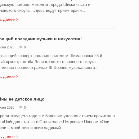
инскую помощь жителям города Шимановска и
овского округа. Здесь ведут прием врачи,...
ь далее
оящий праздник музыки и искусства!
июня 2025
0
сающий концерт подарил зрителям Шимановска 23-й
ый оркестр штаба Ленинградского военного округа.
пление прошло в рамках III Военно-музыкального...
ь далее
йны не детское лицо
июня 2025
0
реля текущего года я с большим удовольствием прочитал в
е «Победа» статью о Станиславе Петровиче Повном «Они
или в моей жизни неизгладимый...
ь далее