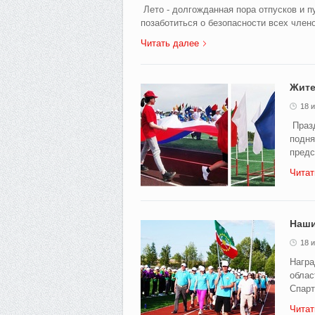
Лето - долгожданная пора отпусков и п
позаботиться о безопасности всех члено
Читать далее
Жите
18 
Празд
подня
предс
Читат
Наши
18 
Награ
облас
Спарт
Читат