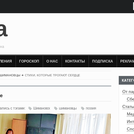
а
она
ЛЕНИЯ
ГОРОСКОП
О НАС
КОНТАКТЫ
ПОДПИСКА
РЕКЛА
 ШИМАНОВЦЫ
СТИХИ, КОТОРЫЕ ТРОГАЮТ СЕРДЦЕ
КАТЕ
От па
е
Сбе
Стать
апись с тэгами:
Шимановск
шимановцы
поэзия
Ме
Инт
Спо