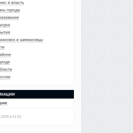
нес и власть
нь города
азование
ьтура
бытия
ановск и шимановцы
ти
айоне
ороде
бласти
оссии
ИКАЦИИ
ДНИЕ
 2026 в 11:52