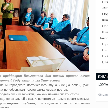
Биз
Жиз
Обр
Кул
Со
Шим
Новос
В р
В г
В о
В Р
преддверии Всемирного дня поэзии прошел вечер
ПУБЛ
вященный Году защитника Отечества.
ПОСЛЕ
лены городского поэтического клуба «Мецца воче», уже
х по сборникам поэзии шимановских поэтов.
поделились историями, как они начали писать стихи.
06 мая
ще со школьной скамьи, но читал их только своим близким.
произведения публике, и слушатели тепло встретили
чество.