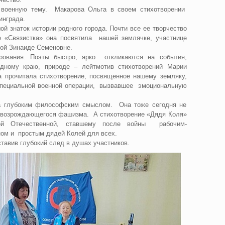
 военную тему. Макарова Ольга в своем стихотворении
инграда.
й знаток истории родного города. Почти все ее творчество
е «Связистка» она посвятила нашей землячке, участнице
ой Зинаиде Семеновне.
рования. Поэты быстро, ярко откликаются на события,
ному краю, природе – лейтмотив стихотворений Марии
а прочитала стихотворение, посвященное нашему земляку,
Специальной военной операции, вызвавшее эмоциональную
глубоким философским смыслом. Она тоже сегодня не
возрождающегося фашизма. А стихотворение «Дядя Коля»
кой Отечественной, ставшему после войны рабочим-
ом и простым дядей Колей для всех.
тавив глубокий след в душах участников.