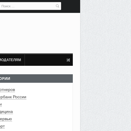
МОДАТЕЛЯМ
ГОРИИ
ртнеров
рбанк России
и
дицина
ервью
рт