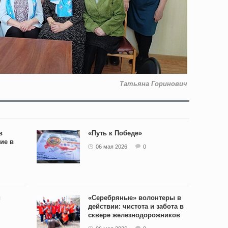
Татьяна Горинович
в
«Путь к Победе»
ие в
06 мая 2026
0
и
«Серебряные» волонтеры в
действии: чистота и забота в
сквере железнодорожников