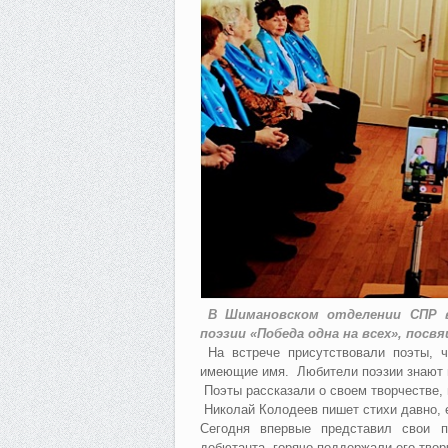
В Шимановском отделении СПР в 
поэзии «Победа одна на всех», пос
На встрече присутствовали поэты, ч
имеющие имя. Любители поэзии знают и
Поэты рассказали о своем творчестве, 
Николай Колодеев пишет стихи давно, е
Сегодня впервые представил свои 
дебютанта, горячо поддержали его твор