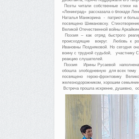
Поэты читали собственные стихи на
«Ленинград» рассказала о блокаде Лен
Наталья Манжорина - патриот и большо
посвящено Шимановску. Стихотворени
Великой Отечественной войны Аркайкин
Поэзия – как отряд быстрого реаги
происходящие вокруг. Любовь к род
Ивановны Поздняковой. Но сегодня он
воину с трудной судьбой, участнику 
реакцию слушателей.
Поэзия Ирины Русаевой наполнена 
обошла злободневную для всех тему 
посвящено герою-фронтовику Вели
железнодорожником, хорошим семьянин
Встреча прошла искренне, душевно, ос