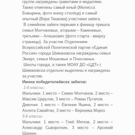
группе награждены грамотами и медалями.
Также отмечены самый юный (Мелисса
Бовырина, фото внизу столбца) и самый
опытный (Вера Тишкова) участники забега.
В семейном забеге первыми к финишу пришла
семья Молчановых, вторыми – Каменевых,
третьими – Алешкович (фото старта - вверху
страницы). За участие Отделением
Всероссийской Политической партии «Единая
Россия» города Шимановска награждены семья
Эккерт, семьи Мошковых и Плюсненых.
Школы города, а также МОАУ ДО «ЦДТ» г.
Шимановска отдельно выделены и награждены
за участие.
Имена победителей
всех забегов:
1-4 классы.
Мальчики: 1 место – Семен Молчанов, 2 место –
Максим Цирулик, 3 место – Роман Путилов.
Девочки: 1 место – Евгения Яшина, 2 место –
Аэлита Савайтан, 3 место – Вероника Мороз.
5-6 классы.
Мальчики: 1 место – Глеб Мягков, 2 место –
Александр Сывороткин, 3 место – Арсений
Шапкин.