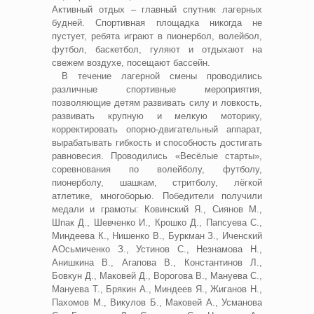
Активный отдых – главный спутник лагерных
будней. Спортивная площадка никогда не
пустует, ребята играют в пионербол, волейбол,
футбол, баскетбол, гуляют и отдыхают на
свежем воздухе, посещают бассейн.
В течение лагерной смены проводились
различные спортивные мероприятия,
позволяющие детям развивать силу и ловкость,
развивать крупную и мелкую моторику,
корректировать опорно-двигательный аппарат,
вырабатывать гибкость и способность достигать
равновесия. Проводились «Весёлые старты»,
соревнования по волейболу, футболу,
пионерболу, шашкам, стритболу, лёгкой
атлетике, многоборью. Победители получили
медали и грамоты: Ковинский Я., Сиянов М.,
Шпак Д., Шевченко И., Крошко Д., Папсуева С.,
Миндеева К., Нишенко В., Буркман З., Иченский
АОсьмиченко З., Устинов С., Незнамова Н.,
Анишкина В., Агапова В., Константинов Л.,
Бовкун Д., Маковей Д., Ворогова В., Мануева С.,
Мануева Т., Брякин А., Миндеев Я., Жиганов Н.,
Пахомов М., Викулов Б., Маковей А., Усманова