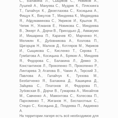
С., Балакина Л., Сыщиков С., Новиков А.,
Лушпей А., Мануева С., Мудрик К., Пляскинга
Т., Галайчук К., Двоеглазова С., Косицына А.,
Фищук К., Викулов Т., Миндеева К., Медведева
Я., Абдумаминова С., Умриков И., Крылов Я.,
Чепик Н., Усманов Е., Новикова С., Миндеева
В., Эккерт А., Дорчи В., Приходько Д., Аввакумо
И., Мишарина П., Карачев Ю., Марченко Н.,
Меликян К., Дубовникова А., Козлова П.,
Щигорцов Н., Малков Д., Котляров М., Умриков
И., Сыщикова С., Кисленко Т., Серова Т.,
Гумбатова А., Косицына А., Брякин А., Миндеев
Я., Федорова С., Балакина Л., Демко Э.,
Константинов Л., Прокопенко П., Прокопенко Р.,
Линтарева Э, Агапова В., Чакин А., Терский З.,
Павлова А., Галайчук К., Туезова М.,
Безбатченко Я., Балакина Д., Кашицина Д.,
Зайцева С., Платонов И., Федорова П.,
Зубовская В., Дорчи В., Гумарова А., Михайлов
М., Савченко А., Мамонтова С., Колесова П.,
Пархоменко Т., Жиганов Н., Беспахотных С.,
Стецко С., Косицына Д., Поздеева П., Авдиенко
А.
На территории лагеря есть всё необходимое для