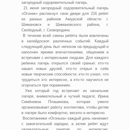
загородный оздоровительный лагерь.
21 июня загородный оздоровительный лагерь
«Огонек» распахнул свои двери для 216 ребят
из разных районов Амурской области: г.
Шимановск и Шимановского района, г.
Свободный, г. Сковородино.
В течение всей смены ребята были вовлечены
в калейдоскоп различных событий. Каждый
следующий день был непохож на предыдущий и
наполнен яркими впечатлениями, общением и
встречами с интересными людьми. Для каждого
ребенка лагерь открылся своей гранью: кто-то
нашел новых друзей, кто-то открыл в себе
новые творческие способности, кто-то узнал, что
трудиться это интересно, а кто-то научился не
огорчаться при поражениях.
Уже который год встречает их начальник
лагеря, внимательный и чуткий педагог, Ирина
Семёновна Плашинова, которая умело
организовывает работу коллектива, чтобы детям
в лагере было комфортно, весело и интересно.
Воспитанники «Огонька» каждый день начинают
с зажигательной зарядки, а затем ребят ждут
увлекательные занятия по интересам: