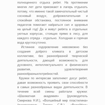
полноценного отдыха ребят. На протяжении
многих лет дети приезжают в лагерь отдыхать
потому, что именно такой замечательный чистый
сосновый воздух, доброжелательная и
спокойная обстановка, постоянное внимание
педагогов помогают набраться сил и здоровья
на целый год! Да и живут ребята в отдельных
уютных корпусах, стоящих прямо в лесу, для
каждого отряда - отдельно. Холодная и горячая
вода круглосуточно.
Истинное оздоровление невозможно без
создания доброго климата в детском
коллективе, без разнообразной творческой
деятельности, дающей возможность для
духовного, интеллектуального и физического
развития, удовлетворения
разнообразныхпотребностей.
Кружки по интересам заполняют досуг ребят,
давая возможность проявить свои способности
в самых разнообразных видах деятельности. В
течение всей смены работали кружки:
«Шахматная академия» (руководитель
Смирнова Н.И.), «Волшебный мир пластилина»
(руководитель Титова С.В.), «Волейбол»