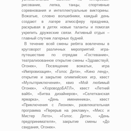
рисование, лепка, танцы, спортивные
соревнования и интеллектуальные викторины.
Вожатые, словно волшебники, каждый день
создают в лагере атмосферу праздника,
раскрывая в детях новые таланты и помогая
укрепить дружеские связи. Активный отдых –
главный спутник лагерных будней.
В течение всей смены ребята вовлечены в
круговорот различных мероприятий: игра-
путешествие по отрядам «Гостевание»,
театрализованное открытие смены «Здравствуй,
Огонек», Посвящение вожатых, игра
«Импровизация», «Голос Дети», «Кино ленд»,
открытие и закрытие олимпийских игр, квест
«Мультприключения», квиз «Мой любимый
Огонек», «ХороводоБАТЛ», квест «Летний
вайб», «Битва дизайнеров», «Селетканская
ярмарка», «День именинника», квест
«Приключения с Леоном», развлекательная
программа «Перерыв на рекламу», «Мисс и
Мистер Лето», «Голос. Дети», «День
предпринимателя», закрытие смены «До
свидания, Огонек».