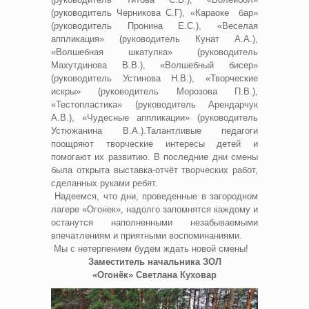
(руководитель Черникова С.Г), «Караоке бар»
(руководитель Пронина Е.С.), «Веселая
аппликация» (руководитель Кунат А.А.),
«Волшебная шкатулка» (руководитель
Махутдинова В.В.), «Волшебный бисер»
(руководитель Устинова Н.В.), «Творческие
искры» (руководитель Морозова П.В.),
«Тестопластика» (руководитель Арендарчук
А.В.), «Чудесные аппликации» (руководитель
Устюжанина В.А.).Талантливые педагоги
поощряют творческие интересы детей и
помогают их развитию. В последние дни смены
была открыта выставка-отчёт творческих работ,
сделанных руками ребят.
Надеемся, что дни, проведенные в загородном
лагере «Огонек», надолго запомнятся каждому и
останутся наполненными незабываемыми
впечатлениям и приятными воспоминаниями.
Мы с нетерпением будем ждать новой смены!
Заместитель начальника ЗОЛ
«Огонёк»
Светлана Куховар