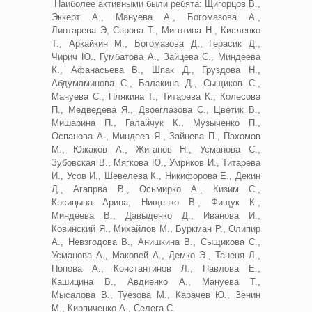
Наиболее активными были ребята: Щигорцов В.,
Эккерт А., Мануева А., Богомазова А.,
Линтарева Э, Серова Т., Миготина Н., Кисленко
Т., Аркайкин М., Богомазова Д., Герасик Д.,
Чирич Ю., Гумбатова А., Зайцева С., Миндеева
К., Афанасьева В., Шпак Д., Груздова Н.,
Абдумаминова С., Балакина Д., Сыщиков С.,
Мануева С., Плякина Т., Титарева К., Колесова
П., Медведева Я., Двоеглазова С., Цветик В.,
Мишарина П., Галайчук К., Музыченко П.,
Оспанова А., Миндеев Я., Зайцева П., Пахомов
М., Южаков А., Жиганов Н., Усманова С.,
Зубовская В., Мягкова Ю., Умриков И., Титарева
И., Усов И., Шевелева К., Никифорова Е., Декин
Д., Агапрва В., Осьмирко А., Кизим С.,
Косицына Арина, Нищенко В., Фищук К.,
Миндеева В., Давыденко Д., Иванова И.,
Ковинский Я., Михайлов М., Буркман Р., Олипир
А., Невзгодова В., Анишкина В., Сыщикова С.,
Усманова А., Маковей А., Демко Э., Таненя Л.,
Попова А., Константинов Л., Павлова Е.,
Кашицина В., Авдиенко А., Мануева Т.,
Мысалова В., Туезова М., Карачев Ю., Зенин
М., Кирпиченко А., Селега С.