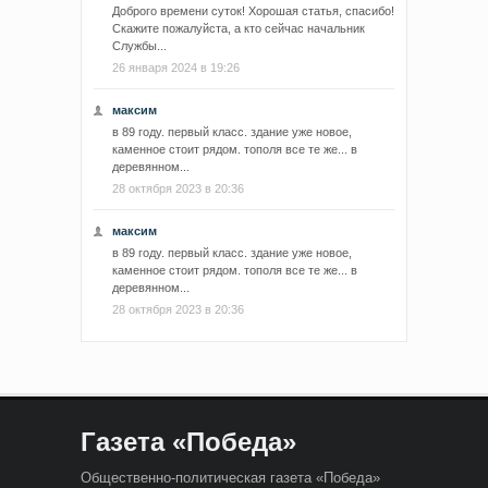
Доброго времени суток! Хорошая статья, спасибо!
Скажите пожалуйста, а кто сейчас начальник
Службы...
26 января 2024 в 19:26
максим
в 89 году. первый класс. здание уже новое,
каменное стоит рядом. тополя все те же... в
деревянном...
28 октября 2023 в 20:36
максим
в 89 году. первый класс. здание уже новое,
каменное стоит рядом. тополя все те же... в
деревянном...
28 октября 2023 в 20:36
Газета «Победа»
Общественно-политическая газета «Победа»